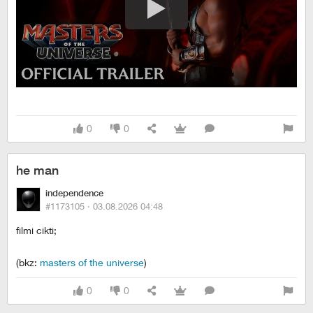
0
0
he man
independence
#1173105 ·
03.08.2026 04:48
filmi cikti;
(bkz:
masters of the universe
)
0
0