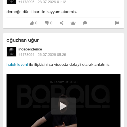
#1173095 ·
28.07.2026 01:12
derneğe dün itibari ile kayyum atanmis.
0
0
oğuzhan uğur
independence
#1173094 ·
26.07.2026 05:29
haluk levent
ile ilişkisini su videoda detayli olarak anlatmis.