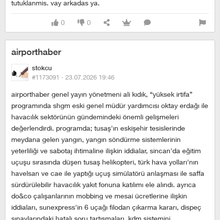
tutuklanmis. vay arkadas ya.
0
0
airporthaber
stokcu
#1173091 ·
23.07.2026 19:46
airporthaber genel yayın yönetmeni ali kıdık, “yüksek i̇rtifa”
programında shgm eski genel müdür yardımcısı oktay erdağı ile
havacılık sektörünün gündemindeki önemli gelişmeleri
değerlendirdi. programda; tusaş'ın eskişehir tesislerinde
meydana gelen yangın, yangın söndürme sistemlerinin
yeterliliği ve sabotaj ihtimaline ilişkin iddialar, sincan'da eğitim
uçuşu sırasında düşen tusaş helikopteri, türk hava yolları'nın
havelsan ve cae ile yaptığı uçuş simülatörü anlaşması ile saffa
sürdürülebilir havacılık yakıt fonuna katılımı ele alındı. ayrıca
do&co çalışanlarının mobbing ve mesai ücretlerine ilişkin
iddiaları, sunexpress'in 6 uçağı filodan çıkarma kararı, di̇speç
sınavlarındaki hatalı soru tartışmaları, kdm sistemini