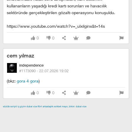
kullananların yaşadığı kredi kartı sorunları ve havacılık
sektöründe gerçekleştirilen gözaltı operasyonu konuşuldu.
https://www.youtube.com/watch?v=_ulxilgirxi&t=14s
0
0
cem yılmaz
independence
#1173090 ·
22.07.2026 19:02
(bkz:
gora 4 gora
)
0
0
sözlük scripti
iç giyim
dubai vize
flört
arkadaşlık
sohbet
mayo, bikini
dubai vize
izmir escort
maltepe escort
buca escort
denizli escort
çiğli
escort
çekmeköy escort
anadolu yakası escort
istanbul escort
şişli escort
esenyurt escort
beylikdüzü escort
beylikdüzü escort