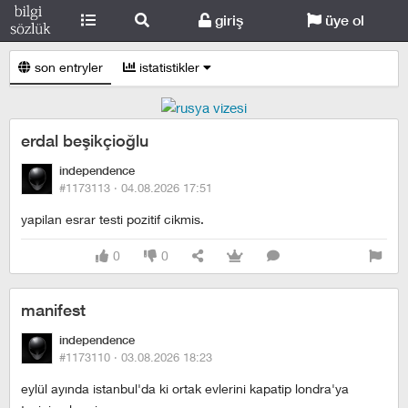
giriş
üye ol
son entryler
istatistikler
erdal beşikçioğlu
independence
#1173113 ·
04.08.2026 17:51
yapilan esrar testi pozitif cikmis.
0
0
manifest
independence
#1173110 ·
03.08.2026 18:23
eylül ayında istanbul'da ki ortak evlerini kapatip londra'ya