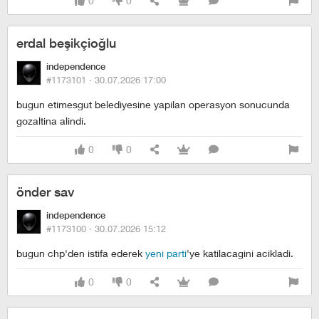
0
0
erdal beşikçioğlu
independence
#1173101 ·
30.07.2026 17:00
bugun etimesgut belediyesine yapilan operasyon sonucunda
gozaltina alindi.
0
0
önder sav
independence
#1173100 ·
30.07.2026 15:12
bugun chp'den istifa ederek
yeni parti
'ye katilacagini acikladi.
0
0