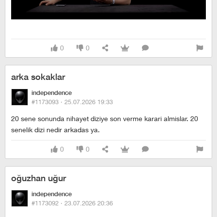
0
0
arka sokaklar
independence
#1173093 ·
25.07.2026 19:33
20 sene sonunda nihayet diziye son verme karari almislar. 20
senelik dizi nedir arkadas ya.
0
0
oğuzhan uğur
independence
#1173092 ·
23.07.2026 20:36