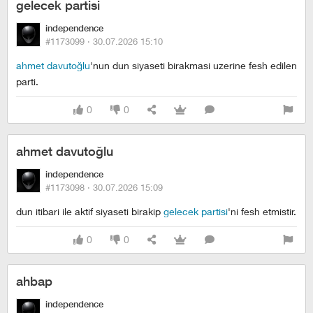
gelecek partisi
independence
#1173099 ·
30.07.2026 15:10
ahmet davutoğlu
'nun dun siyaseti birakmasi uzerine fesh edilen
parti.
0
0
ahmet davutoğlu
independence
#1173098 ·
30.07.2026 15:09
dun itibari ile aktif siyaseti birakip
gelecek partisi
'ni fesh etmistir.
0
0
ahbap
independence