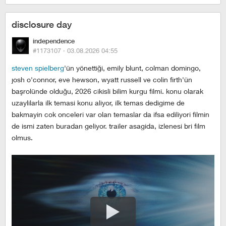
disclosure day
independence
#1173107 ·
03.08.2026 04:55
steven spielberg
'ün yönettiği, emily blunt, colman domingo,
josh o'connor, eve hewson, wyatt russell ve colin firth'ün
başrolünde olduğu, 2026 cikisli bilim kurgu filmi. konu olarak
uzaylilarla ilk temasi konu aliyor, ilk temas dedigime de
bakmayin cok onceleri var olan temaslar da ifsa ediliyori filmin
de ismi zaten buradan geliyor. trailer asagida, izlenesi bri film
olmus.