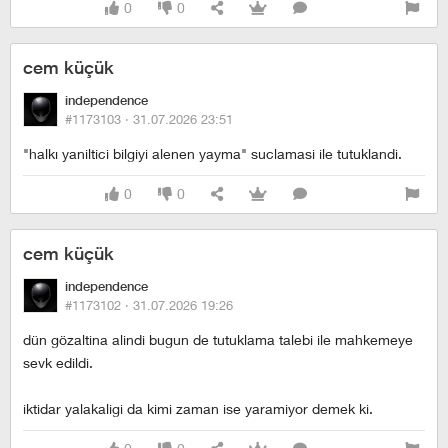
0
0
cem küçük
independence
#1173103 ·
31.07.2026 23:51
"halkı yaniltici bilgiyi alenen yayma" suclamasi ile tutuklandi.
0
0
cem küçük
independence
#1173102 ·
31.07.2026 19:26
dün gözaltina alindi bugun de tutuklama talebi ile mahkemeye
sevk edildi.
iktidar yalakaligi da kimi zaman ise yaramiyor demek ki.