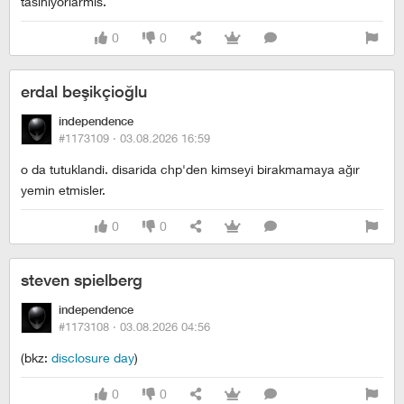
tasiniyorlarmis.
0
0
erdal beşikçioğlu
independence
#1173109 ·
03.08.2026 16:59
o da tutuklandi. disarida chp'den kimseyi birakmamaya ağır
yemin etmisler.
0
0
steven spielberg
independence
#1173108 ·
03.08.2026 04:56
(bkz:
disclosure day
)
0
0