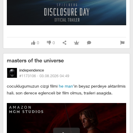
0
0
masters of the universe
independence
#1173106 ·
03.08.2026 04:49
cocuklugumuzun cizgi filmi
he man
'in beyaz perdeye aktarilmis
hali. son derece eglenceli bir film olmus, traileri asagida.