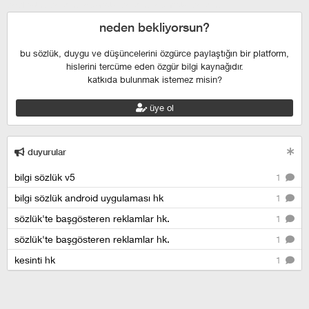
esenyurt escort
istanbul escort
istanbul escort
neden bekliyorsun?
bu sözlük, duygu ve düşüncelerini özgürce paylaştığın bir platform,
hislerini tercüme eden özgür bilgi kaynağıdır.
katkıda bulunmak istemez misin?
üye ol
duyurular
bilgi sözlük v5
1
bilgi sözlük android uygulaması hk
1
sözlük'te başgösteren reklamlar hk.
1
sözlük'te başgösteren reklamlar hk.
1
kesinti hk
1