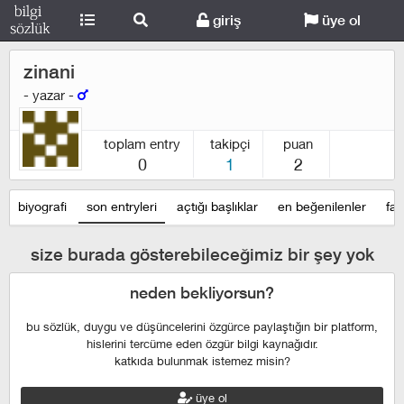
giriş
üye ol
zinani
- yazar -
toplam entry
takipçi
puan
0
1
2
biyografi
son entryleri
açtığı başlıklar
en beğenilenler
fav
size burada gösterebileceğimiz bir şey yok
neden bekliyorsun?
bu sözlük, duygu ve düşüncelerini özgürce paylaştığın bir platform,
hislerini tercüme eden özgür bilgi kaynağıdır.
katkıda bulunmak istemez misin?
üye ol