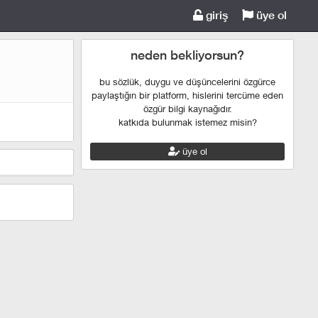
giriş
üye ol
neden bekliyorsun?
bu sözlük, duygu ve düşüncelerini özgürce
paylaştığın bir platform, hislerini tercüme eden
özgür bilgi kaynağıdır.
katkıda bulunmak istemez misin?
üye ol