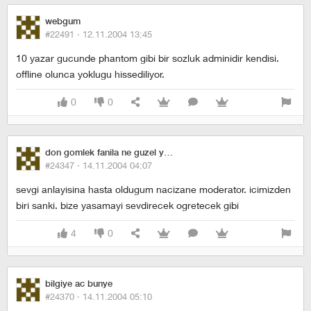
webgum
#22491 ·
12.11.2004 13:45
10 yazar gucunde phantom gibi bir sozluk adminidir kendisi.
offline olunca yoklugu hissediliyor.
0
0
don gomlek fanila ne guzel yykanyr omoyla
#24347 ·
14.11.2004 04:07
sevgi anlayisina hasta oldugum nacizane moderator. icimizden
biri sanki. bize yasamayi sevdirecek ogretecek gibi
4
0
bilgiye ac bunye
#24370 ·
14.11.2004 05:10