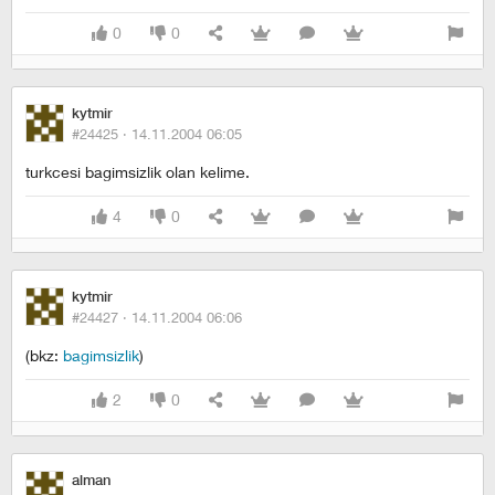
0
0
kytmir
#24425 ·
14.11.2004 06:05
turkcesi bagimsizlik olan kelime.
4
0
kytmir
#24427 ·
14.11.2004 06:06
(bkz:
bagimsizlik
)
2
0
alman