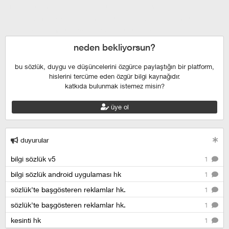
izmir escort
maltepe escort
buca escort
denizli escort
çiğli
escort
çekmeköy escort
anadolu yakası escort
istanbul escort
şişli escort
esenyurt escort
beylikdüzü escort
neden bekliyorsun?
bu sözlük, duygu ve düşüncelerini özgürce paylaştığın bir platform,
hislerini tercüme eden özgür bilgi kaynağıdır.
katkıda bulunmak istemez misin?
üye ol
duyurular
bilgi sözlük v5
1
bilgi sözlük android uygulaması hk
1
sözlük'te başgösteren reklamlar hk.
1
sözlük'te başgösteren reklamlar hk.
1
kesinti hk
1