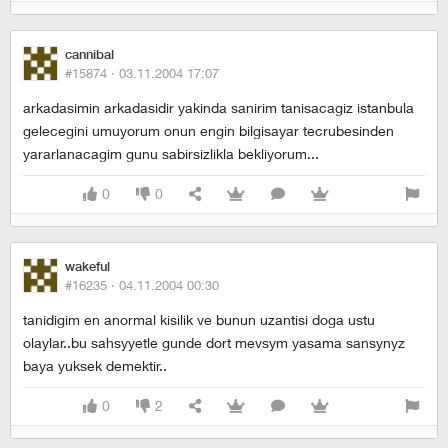
cannibal
#15874 ·
03.11.2004 17:07
arkadasimin arkadasidir yakinda sanirim tanisacagiz istanbula
gelecegini umuyorum onun engin bilgisayar tecrubesinden
yararlanacagim gunu sabirsizlikla bekliyorum...
0
0
wakeful
#16235 ·
04.11.2004 00:30
tanidigim en anormal kisilik ve bunun uzantisi doga ustu
olaylar..bu sahsyyetle gunde dort mevsym yasama sansynyz
baya yuksek demektir..
0
2