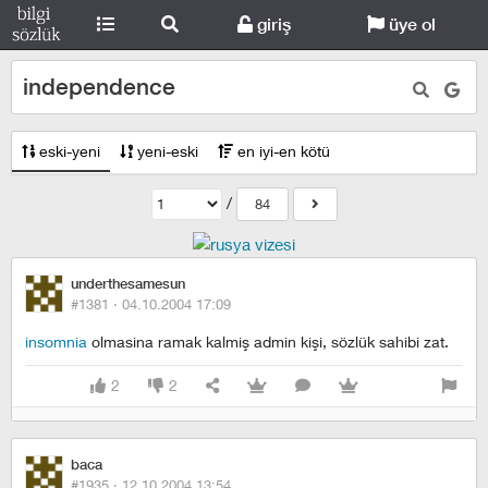
giriş
üye ol
independence
eski-yeni
yeni-eski
en iyi-en kötü
/
84
underthesamesun
#1381 ·
04.10.2004 17:09
insomnia
olmasina ramak kalmiş admin kişi, sözlük sahibi zat.
2
2
baca
#1935 ·
12.10.2004 13:54