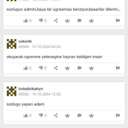
sozlugun admini,baya bir ugrasmısa benziyor,basarilar dilerim..
0
0
sekerlik
#3569 ·
15.10.2004 00:24
okuyarak ogrenme yetenegine hayran kaldigim insan
0
0
bokatizikalsyn
#5592 ·
18.10.2004 12:03
sozlugu yapan adam
0
0