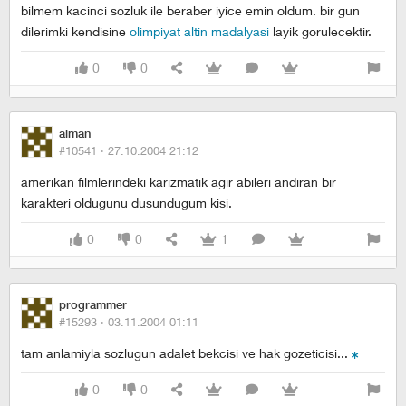
bilmem kacinci sozluk ile beraber iyice emin oldum. bir gun
dilerimki kendisine
olimpiyat altin madalyasi
layik gorulecektir.
0
0
alman
#10541 ·
27.10.2004 21:12
amerikan filmlerindeki karizmatik agir abileri andiran bir
karakteri oldugunu dusundugum kisi.
0
0
1
programmer
#15293 ·
03.11.2004 01:11
tam anlamiyla sozlugun adalet bekcisi ve hak gozeticisi...
0
0