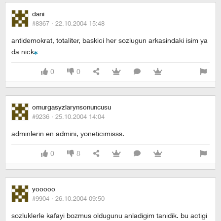
dani
#8367 ·
22.10.2004 15:48
antidemokrat, totaliter, baskici her sozlugun arkasindaki isim ya
da nick
0
0
omurgasyzlarynsonuncusu
#9236 ·
25.10.2004 14:04
adminlerin en admini, yoneticimisss.
0
8
yooooo
#9904 ·
26.10.2004 09:50
sozluklerle kafayi bozmus oldugunu anladigim tanidik. bu actigi