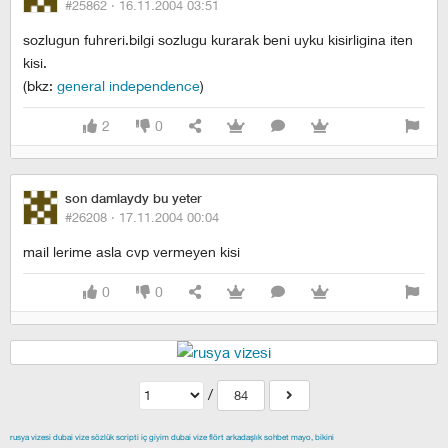
#25862 ·
16.11.2004 03:51
sozlugun fuhreri.bilgi sozlugu kurarak beni uyku kisirligina iten
kisi.
(bkz:
general independence
)
2
0
son damlaydy bu yeter
#26208 ·
17.11.2004 00:04
mail lerime asla cvp vermeyen kisi
0
0
/
84
rusya vizesi
dubai vize
sözlük scripti
iç giyim
dubai vize
flört
arkadaşlık
sohbet
mayo, bikini