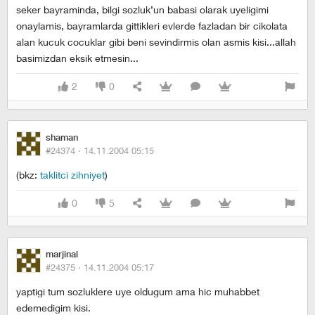
seker bayraminda, bilgi sozluk’un babasi olarak uyeligimi
onaylamis, bayramlarda gittikleri evlerde fazladan bir cikolata
alan kucuk cocuklar gibi beni sevindirmis olan asmis kisi...allah
basimizdan eksik etmesin...
2
0
shaman
#24374 ·
14.11.2004 05:15
(bkz:
taklitci zihniyet
)
0
5
marjinal
#24375 ·
14.11.2004 05:17
yaptigi tum sozluklere uye oldugum ama hic muhabbet
edemedigim kisi.