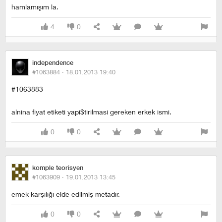
hamlamışım la.
4
0
independence
#1063884 ·
18.01.2013 19:40
#1063883
alnina fiyat etiketi yapi$tirilmasi gereken erkek ismi.
0
0
komple teorisyen
#1063909 ·
19.01.2013 13:45
emek karşılığı elde edilmiş metadır.
0
0