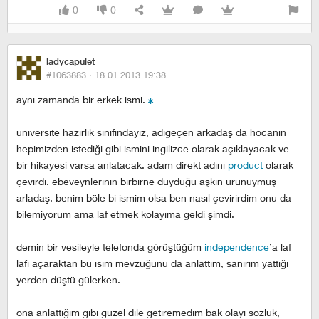
0
0
ladycapulet
#1063883 ·
18.01.2013 19:38
aynı zamanda bir erkek ismi.
üniversite hazırlık sınıfındayız, adıgeçen arkadaş da hocanın
hepimizden istediği gibi ismini ingilizce olarak açıklayacak ve
bir hikayesi varsa anlatacak. adam direkt adını
product
olarak
çevirdi. ebeveynlerinin birbirne duyduğu aşkın ürünüymüş
arladaş. benim böle bi ismim olsa ben nasıl çevirirdim onu da
bilemiyorum ama laf etmek kolayıma geldi şimdi.
demin bir vesileyle telefonda görüştüğüm
independence
’a laf
lafı açaraktan bu isim mevzuğunu da anlattım, sanırım yattığı
yerden düştü gülerken.
ona anlattığım gibi güzel dile getiremedim bak olayı sözlük,