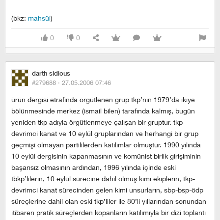
(bkz:
mahsül
)
0
0
darth sidious
#279688 ·
27.05.2006 07:46
ürün dergisi etrafında örgütlenen grup tkp’nin 1979’da ikiye
bölünmesinde merkez (ismail bilen) tarafında kalmış, bugün
yeniden tkp adıyla örgütlenmeye çalışan bir gruptur. tkp-
devrimci kanat ve 10 eylül gruplarından ve herhangi bir grup
geçmişi olmayan partililerden katılımlar olmuştur. 1990 yılında
10 eylül dergisinin kapanmasının ve komünist birlik girişiminin
başarısız olmasının ardından, 1996 yılında içinde eski
tbkp’lilerin, 10 eylül sürecine dahil olmuş kimi ekiplerin, tkp-
devrimci kanat sürecinden gelen kimi unsurların, sbp-bsp-ödp
süreçlerine dahil olan eski tkp’liler ile 80’li yıllarından sonundan
itibaren pratik süreçlerden kopanların katılımıyla bir dizi toplantı