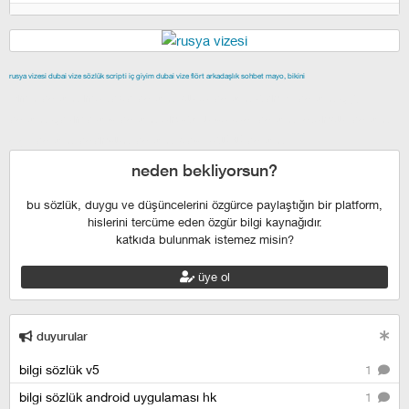
rusya vizesi
dubai vize
sözlük scripti
iç giyim
dubai vize
flört
arkadaşlık
sohbet
mayo, bikini
izmir escort
maltepe escort
buca escort
denizli escort
çiğli
escort
çekmeköy escort
anadolu yakası escort
istanbul escort
şişli escort
esenyurt escort
beylikdüzü escort
neden bekliyorsun?
bu sözlük, duygu ve düşüncelerini özgürce paylaştığın bir platform,
hislerini tercüme eden özgür bilgi kaynağıdır.
katkıda bulunmak istemez misin?
üye ol
duyurular
bilgi sözlük v5
1
bilgi sözlük android uygulaması hk
1