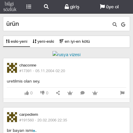
giriş
üye ol
ürün
eski-yeni
yeni-eski
en iyi-en kötü
chaconne
#17391 ·
05.11.2004 02:20
uretilmis olan sey.
0
0
carpediem
#191560 ·
20.02.2006 22:35
bir bayan ismi
.