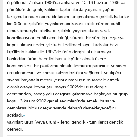
örgütlendi. 7 nisan 1996’da ankara ve 15-16 haziran 1996’da
gümüldür’de geniş katılımlı toplantılarda yaşanan yoğun
tartışmalarından sonra bir kesim tartışmalardan çekildi. kalanlar
ise ürün dergisi’nin yayınlanması kararını aldı. sürece dahil
olmak amacıyla fabrika dergisinin yayınını durdurarak
koordinasyona dahil olma isteği, sürecin bir süre için dışarıya
kapalı olması nedeniyle kabul edilmedi. aynı kadrolar bazı
tkp’lilerin katılımı ile 1997’de ürün dergisi’ni çıkarmaya
başladılar. ürün, hedefini başta tkp’liler olmak üzere
komünistlerin bir platformu olmak, komünist partisinin yeniden
örgütlenmesini ve komünistlerin birliğini sağlamak ve tkp’nin
siyasal hayattaki meşru yerini alması için mücadele etmek
olarak ortaya koymuştu. mayıs 2002’de ürün dergisi
çevresinden, savaş yolu dergisini çıkarmaya başlayan bir grup
koptu. 3 kasım 2002 genel seçimleri’nde emek, barış ve
demokrasi bloku çerçevesinde dehap’ı destekleyeceğini
açıkladı.
yayınlar: ürün (veya ürün) - ilerici gençlik - tüm ilerici gençlik
derneği.