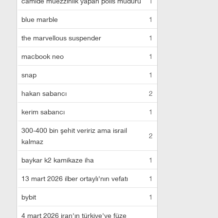
camide müezzinlik yapan polis müdürü
1
blue marble
1
the marvellous suspender
1
macbook neo
1
snap
1
hakan sabancı
2
kerim sabancı
1
300-400 bin şehit veririz ama israil
2
kalmaz
baykar k2 kamikaze iha
1
13 mart 2026 ilber ortaylı'nın vefatı
1
bybit
1
4 mart 2026 iran'ın türkiye'ye füze