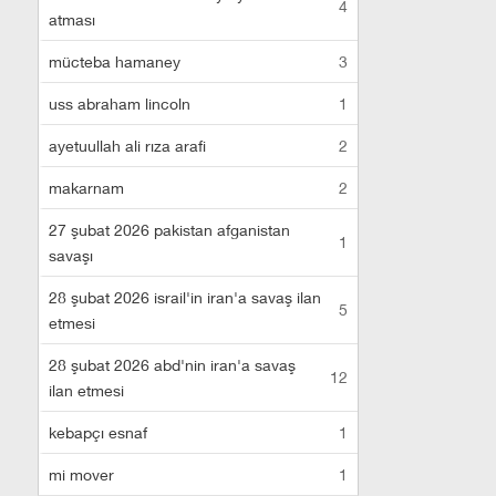
4
atması
mücteba hamaney
3
uss abraham lincoln
1
ayetuullah ali rıza arafi
2
makarnam
2
27 şubat 2026 pakistan afganistan
1
savaşı
28 şubat 2026 israil'in iran'a savaş ilan
5
etmesi
28 şubat 2026 abd'nin iran'a savaş
12
ilan etmesi
kebapçı esnaf
1
mi mover
1