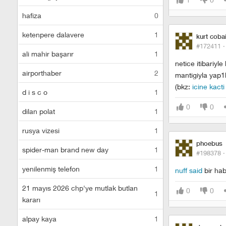
hafiza
0
ketenpere dalavere
1
kurt coba
#172411 
ali mahir başarır
1
netice itibariy
airporthaber
2
mantigiyla yap1l
(bkz:
icine kacti
d i s c o
1
0
0
dilan polat
1
rusya vizesi
1
phoebus
spider-man brand new day
1
#198378 
yenilenmiş telefon
1
nuff said
bir hab
21 mayıs 2026 chp'ye mutlak butlan
0
0
1
kararı
alpay kaya
1