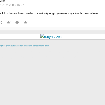
eone
·
27.02.2006 16:27
 oldu olacak havuzada mayokiniyle giriyormus diyelimde tam olsun.
ripti
iç giyim
dubai vize
flört
arkadaşlık
sohbet
mayo, bikini
epe escort
buca escort
denizli escort
çiğli escort
çekmeköy escort
scort
şişli escort
esenyurt escort
beylikdüzü escort