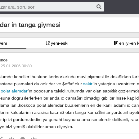
dar in tanga giymesi
yeni
yeni-eski
en iyi-en 
ence
·
25.01.2006 00:30
lumde kendileri hastane koridorlarinda mavi pijamasi ile dola$irken far
tane pijamalari da cok dar ve $effaf olur.
cakir
’in yatagina uzanirken 
m
polat alemdar
’in poposuna takildi.ruhumda var olan sapiklik gozlerimd
una dogru ilerlerken bir anda ic cama$iri olmadigi gibi bir hisse kapil
ma lan..koskoca polat alemdar bu.alemlerin en delikanli adami ic ca
lerim kalcalarinin arasina kacmi$ olan tanga kuma$ini ariyordu.nihayet
ir ip izi gordum.dedim ya gunahi boynuna ama senelerdir delikanli, rac
e bizi yemi$ olabilirler.aman diyeyim.