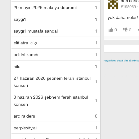
don corl
#198969 
20 mayıs 2026 malatya depremi
1
yok daha neler!
saygı1
1
0
2
saygı1 mustafa sandal
1
elif afra kılıç
1
adı intikamdı
1
rusya vizesi
dubai vize
sözlük sc
hileli
1
izmir escort
malt
escort
istanbul e
27 haziran 2026 şebnem ferah istanbul
1
konseri
3 haziran 2026 şebnem ferah istanbul
1
konseri
arc raiders
0
perplexity.ai
1