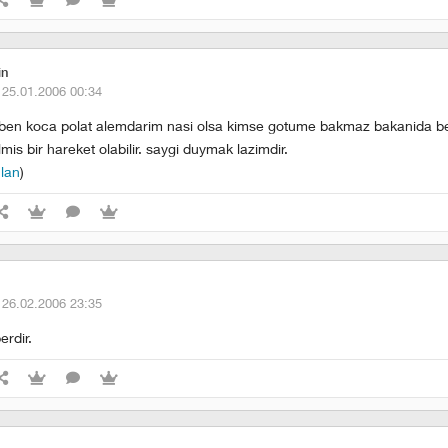
in
·
25.01.2006 00:34
le ben koca polat alemdarim nasi olsa kimse gotume bakmaz bakanida 
mis bir hareket olabilir. saygi duymak lazimdir.
 lan
)
·
26.02.2006 23:35
erdir.