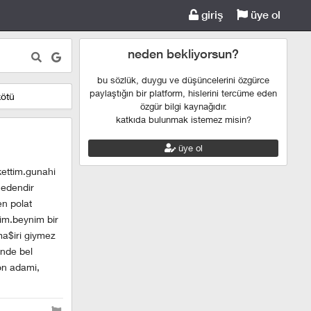
giriş
üye ol
neden bekliyorsun?
bu sözlük, duygu ve düşüncelerini özgürce
paylaştığın bir platform, hislerini tercüme eden
kötü
özgür bilgi kaynağıdır.
katkıda bulunmak istemez misin?
üye ol
kettim.gunahi
nedendir
en polat
dim.beynim bir
ma$iri giymez
inde bel
on adami,