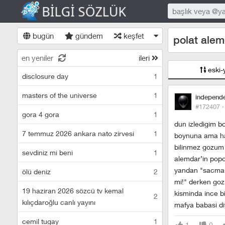
bugün
gündem
keşfet
polat alem
en yeniler
ileri
eski-
disclosure day
1
masters of the universe
1
independ
#172407 
gora 4 gora
1
dun izledigim bo
7 temmuz 2026 ankara nato zirvesi
1
boynuna ama has
bilinmez gozu
sevdiniz mi beni
1
alemdar’in popos
yandan "sacmala
ölü deniz
2
mi!" derken goz
19 haziran 2026 sözcü tv kemal
kisminda ince b
2
kılıçdaroğlu canlı yayını
mafya babasi diy
cemil tugay
1
1
0