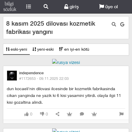
giriş
üye ol
8 kasım 2025 dilovası kozmetik
fabrikası yangını
eski-yeni
yeni-eski
en iyi-en kötü
independence
#1172653 ·
09.11.2025 22:03
dun kocaeli'nin dilovasi ilcesinde bir kozmetik fabrikasinda
cikan yanginda ne yazik ki 6 kisi yasamini yitirdi. olayla ilgii 11
kisi gozaltina alindi.
0
0