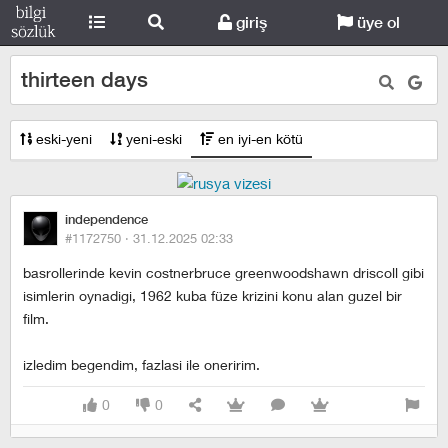
giriş
üye ol
thirteen days
eski-yeni
yeni-eski
en iyi-en kötü
independence
#1172750 ·
31.12.2025 02:33
basrollerinde kevin costnerbruce greenwoodshawn driscoll gibi
isimlerin oynadigi, 1962 kuba füze krizini konu alan guzel bir
film.
izledim begendim, fazlasi ile oneririm.
0
0