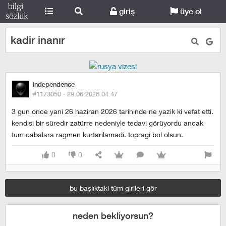
giriş
üye ol
kadir inanır
independence
#1173050 ·
29.06.2026 04:47
3 gun once yani 26 haziran 2026 tarihinde ne yazik ki vefat etti.
kendisi bir süredir zatürre nedeniyle tedavi görüyordu ancak
tum cabalara ragmen kurtarilamadi. topragi bol olsun.
0
0
bu başlıktaki tüm girileri gör
neden bekliyorsun?