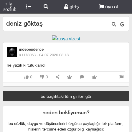
giriş
üye ol
deniz göktaş
independence
#1173063 ·
04.07.2026 08:18
ne yazik ki tutuklandi.
0
0
bu başlıktaki tüm girileri gör
neden bekliyorsun?
bu sözlük, duygu ve düşüncelerini özgürce paylaştığın bir platform,
hislerini tercüme eden özgür bilgi kaynağıdır.