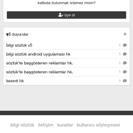
katkıda bulunmak istemez misin?
üye ol
duyurular
bilgi sözlük v5
1
bilgi sözlük android uygulaması hk
1
sözlük'te başgösteren reklamlar hk.
1
sözlük'te başgösteren reklamlar hk.
1
kesinti hk
1
bilgi sözlük
iletişim
kurallar
kullanıcı sözleşmesi