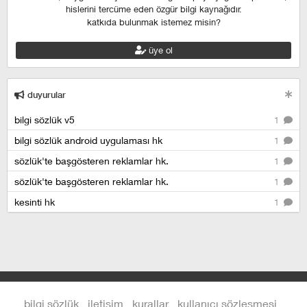
hislerini tercüme eden özgür bilgi kaynağıdır.
katkıda bulunmak istemez misin?
üye ol
duyurular
bilgi sözlük v5
1
bilgi sözlük android uygulaması hk
1
sözlük'te başgösteren reklamlar hk.
1
sözlük'te başgösteren reklamlar hk.
1
kesinti hk
1
bilgi sözlük
iletişim
kurallar
kullanıcı sözleşmesi