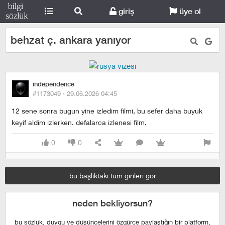
giriş
üye ol
behzat ç. ankara yanıyor
independence
#1173049 ·
29.06.2026 04:45
12 sene sonra bugun yine izledim filmi, bu sefer daha buyuk
keyif aldim izlerken. defalarca izlenesi film.
0
0
bu başlıktaki tüm girileri gör
neden bekliyorsun?
bu sözlük, duygu ve düşüncelerini özgürce paylaştığın bir platform,