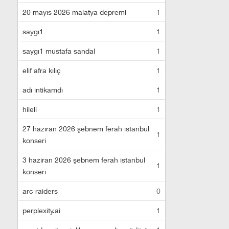
20 mayıs 2026 malatya depremi
1
saygı1
1
saygı1 mustafa sandal
1
elif afra kılıç
1
adı intikamdı
1
hileli
1
27 haziran 2026 şebnem ferah istanbul
1
konseri
3 haziran 2026 şebnem ferah istanbul
1
konseri
arc raiders
0
perplexity.ai
1