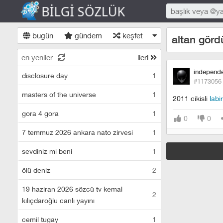
bugün
gündem
keşfet
altan gör
en yeniler
ileri
independ
disclosure day
1
#1173056
masters of the universe
1
2011 cikisli
labi
gora 4 gora
1
0
0
7 temmuz 2026 ankara nato zirvesi
1
sevdiniz mi beni
1
ölü deniz
2
19 haziran 2026 sözcü tv kemal
2
kılıçdaroğlu canlı yayını
cemil tugay
1