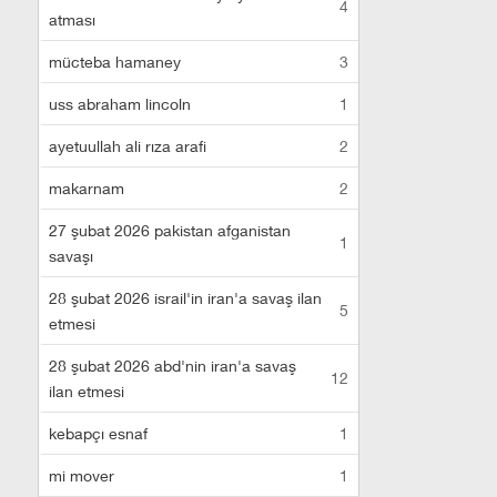
4
atması
mücteba hamaney
3
uss abraham lincoln
1
ayetuullah ali rıza arafi
2
makarnam
2
27 şubat 2026 pakistan afganistan
1
savaşı
28 şubat 2026 israil'in iran'a savaş ilan
5
etmesi
28 şubat 2026 abd'nin iran'a savaş
12
ilan etmesi
kebapçı esnaf
1
mi mover
1