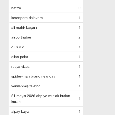
hafiza
0
ketenpere dalavere
1
ali mahir başarır
1
airporthaber
2
d i s c o
1
dilan polat
1
rusya vizesi
1
spider-man brand new day
1
yenilenmiş telefon
1
21 mayıs 2026 chp'ye mutlak butlan
1
kararı
alpay kaya
1