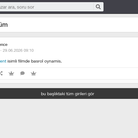
düm
ence
 ·
29.06.2026 09:10
rent
isimli filmde basrol oynamis.
bu başlıktaki tüm girileri gör