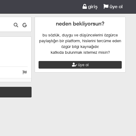
giriş
üye ol
neden bekliyorsun?
bu sözlük, duygu ve düşüncelerini özgürce
paylaştığın bir platform, hislerini tercüme eden
özgür bilgi kaynağıdır.
katkıda bulunmak istemez misin?
üye ol