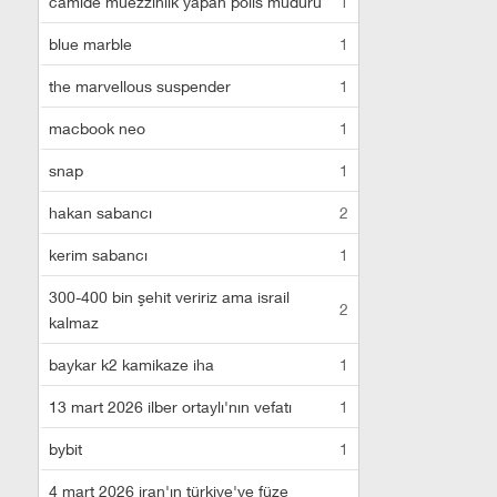
camide müezzinlik yapan polis müdürü
1
blue marble
1
the marvellous suspender
1
macbook neo
1
snap
1
hakan sabancı
2
kerim sabancı
1
300-400 bin şehit veririz ama israil
2
kalmaz
baykar k2 kamikaze iha
1
13 mart 2026 ilber ortaylı'nın vefatı
1
bybit
1
4 mart 2026 iran'ın türkiye'ye füze